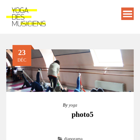
23
DÉC
By
yoga
photo5
diaporama